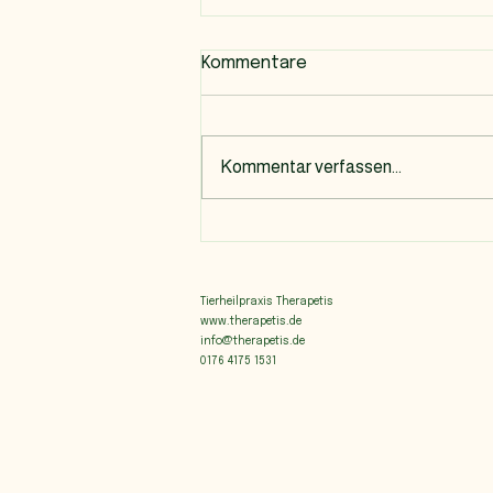
Kommentare
Kommentar verfassen...
Tierheilpraxis Therapetis
www.therapetis.de
​
info@therapetis.de
0176 4175 1531