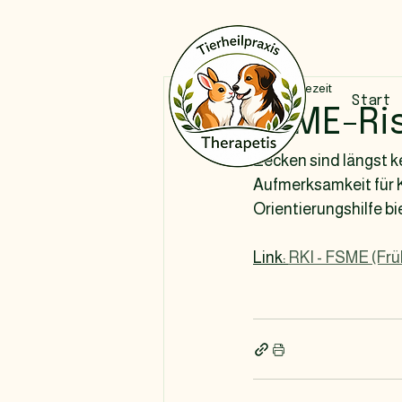
1 Min. Lesezeit
Start
FSME-Ri
Zecken sind längst k
Aufmerksamkeit für 
Orientierungshilfe bi
Link: 
RKI - FSME (Frü