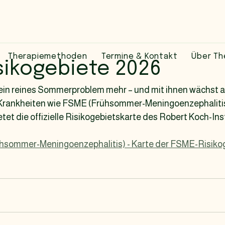
Therapiemethoden
Termine & Kontakt
Über Th
sikogebiete 2026
ein reines Sommerproblem mehr – und mit ihnen wächst a
Krankheiten wie FSME (Frühsommer-Meningoenzephalitis).
etet die offizielle Risikogebietskarte des Robert Koch-Insti
h­sommer-Meningo­enzephalitis) - Karte der FSME-Risiko