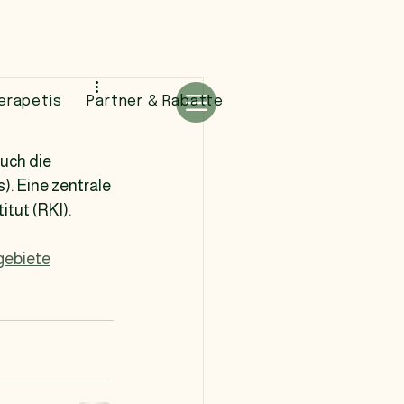
erapetis
Partner & Rabatte
uch die 
 Eine zentrale 
tut (RKI). 
gebiete