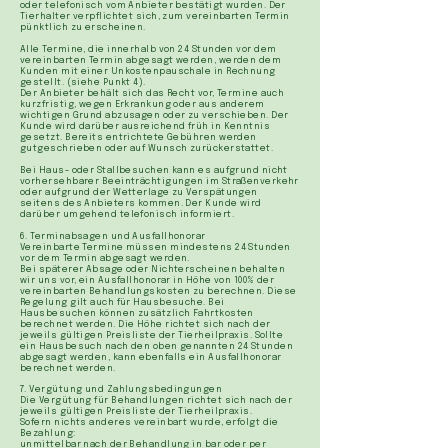
oder telefonisch vom Anbieter bestätigt wurden. Der
Tierhalter verpflichtet sich, zum vereinbarten Termin
pünktlich zu erscheinen.
Alle Termine, die innerhalb von 24 Stunden vor dem
vereinbarten Termin abgesagt werden, werden dem
Kunden mit einer Unkostenpauschale in Rechnung
gestellt. (siehe Punkt 4).
Der Anbieter behält sich das Recht vor, Termine auch
kurzfristig, wegen Erkrankung oder aus anderem
wichtigen Grund abzusagen oder zu verschieben. Der
Kunde wird darüber ausreichend früh in Kenntnis
gesetzt. Bereits entrichtete Gebühren werden
gutgeschrieben oder auf Wunsch zurückerstattet.
Bei Haus- oder Stallbesuchen kann es aufgrund nicht
vorhersehbarer Beeinträchtigungen im Straßenverkehr
oder aufgrund der Wetterlage zu Verspätungen
seitens des Anbieters kommen. Der Kunde wird
darüber umgehend telefonisch informiert.
​
​6. Terminabsagen und Ausfallhonorar
Vereinbarte Termine müssen mindestens 24 Stunden
vor dem Termin abgesagt werden.
Bei späterer Absage oder Nichterscheinen behalten
wir uns vor, ein Ausfallhonorar in Höhe von 100% der
vereinbarten Behandlungskosten zu berechnen. Diese
Regelung gilt auch für Hausbesuche. Bei
Hausbesuchen können zusätzlich Fahrtkosten
berechnet werden. Die Höhe richtet sich nach der
jeweils gültigen Preisliste der Tierheilpraxis. Sollte
ein Hausbesuch nach den oben genannten 24 Stunden
abgesagt werden, kann ebenfalls ein Ausfallhonorar
berechnet werden.
7. Vergütung und Zahlungsbedingungen
Die Vergütung für Behandlungen richtet sich nach der
jeweils gültigen Preisliste der Tierheilpraxis.
Sofern nichts anderes vereinbart wurde, erfolgt die
Bezahlung:
unmittelbar nach der Behandlung in bar oder per