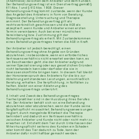
(Anamnese) zwischen dem Anbieter und dem Kunden.
Der Behandlungsvertrag ist ein Dienstvertrag gemäß §
611 Abs. 1 und § 612 Abs. 1 BGB. Dieser
Behandlungsvertrag kommt zustande, wenn der Kunde
das Angebot des Anbieters in Form von Beratung,
Diagnosestellung, Untersuchung und Therapie
annimmt. Der Behandlungsvertrag gilt als
rechtsverbindlich geschlossen und die AGB als
akzeptiert, wenn Kunde und Anbieter einen ersten
Termin vereinbaren. Auch bei einer mündlichen
Vereinbarung bzw. Zustimmung gilt der
Behandlungsvertrag als erteilt. Mit Zustandekommen
eines Behandlungsvertrages treten die AGB in Kraft.
Der Anbieter ist jedoch berechtigt, einen
Behandlungsvertrag ohne Angabe von Gründen
abzulehnen; insbesondere, wenn ein erforderliches
Vertrauensverhältnis nicht erwartet werden kann, es
um Beschwerden geht, die der Anbieter aufgrund
seiner Spezialisierung oder aus gesetzlichen Gründen
nicht behandeln kann oder darf oder die sie in
Gewissenskonflikte bringen kann. In diesem Fall bleibt
der Honoraranspruch des Anbieters für die bis zur
Ablehnung entstandenen Leistungen, einschließlich
Beratung, erhalten. Die Verpflichtung, in Notfällen zu
helfen, bleibt von einer Ablehnung des
Behandlungsvertrags unberührt.
4. Inhalt und Zweck des Behandlungsvertrages
Tierheilpraktiker sind in der Ausübung ihres Berufes
frei. Der Anbieter behält sich vor, eine Behandlung
abzulehnen oder abzubrechen, wenn der Kunde seine
Sorgfaltspflicht missachtet, Behandlungsanweisungen
negiert, durch mangelnde Mitarbeit die Therapie
behindert und dadurch ein Vertrauensverhältnis
zwischen Anbieter und Kunde nicht oder nicht mehr zu
erwarten ist. Entsteht dem Tier durch Unterlassen der
Mitwirkungspflicht seitens des Kunden ein Schaden
oder kommt das Tier dadurch zu Tode, kann der
Anbieter dafür nicht haftbar gemacht werden.