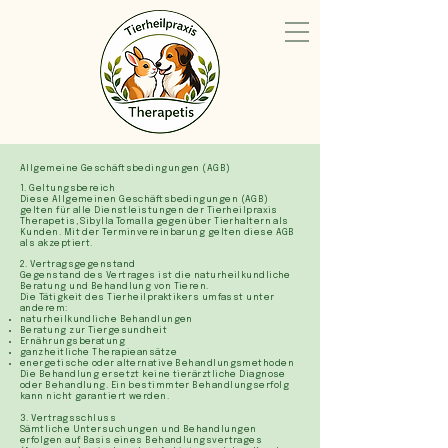
Allgemeine Geschäftsbedingungen (AGB)
1. Geltungsbereich
Diese Allgemeinen Geschäftsbedingungen (AGB)
gelten für alle Dienstleistungen der Tierheilpraxis
Therapetis, Sibylla Tomalla gegenüber Tierhaltern als
Kunden. Mit der Terminvereinbarung gelten diese AGB
als akzeptiert.
2. Vertragsgegenstand
Gegenstand des Vertrages ist die naturheilkundliche
Beratung und Behandlung von Tieren.
Die Tätigkeit des Tierheilpraktikers umfasst unter
anderem:
naturheilkundliche Behandlungen
Beratung zur Tiergesundheit
Ernährungsberatung
ganzheitliche Therapieansätze
energetische oder alternative Behandlungsmethoden
Die Behandlung ersetzt keine tierärztliche Diagnose
oder Behandlung. Ein bestimmter Behandlungserfolg
kann nicht garantiert werden.
3. Vertragsschluss
Sämtliche Untersuchungen und Behandlungen
erfolgen auf Basis eines Behandlungsvertrages