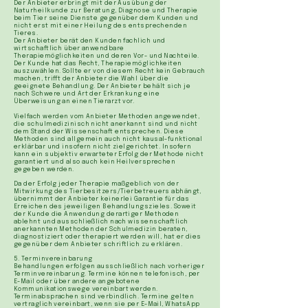
Der Anbieter erbringt mit der Ausübung der
Naturheilkunde zur Beratung, Diagnose und Therapie
beim Tier seine Dienste gegenüber dem Kunden und
nicht erst mit einer Heilung des entsprechenden
Tieres.
Der Anbieter berät den Kunden fachlich und
wirtschaftlich über anwendbare
Therapiemöglichkeiten und deren Vor- und Nachteile.
Der Kunde hat das Recht, Therapiemöglichkeiten
auszuwählen. Sollte er von diesem Recht kein Gebrauch
machen, trifft der Anbieter die Wahl über die
geeignete Behandlung. Der Anbieter behält sich je
nach Schwere und Art der Erkrankung eine
Überweisung an einen Tierarzt vor.
Vielfach werden vom Anbieter Methoden angewendet,
die schulmedizinisch nicht anerkannt sind und nicht
dem Stand der Wissenschaft entsprechen. Diese
Methoden sind allgemein auch nicht kausal-funktional
erklärbar und insofern nicht zielgerichtet. Insofern
kann ein subjektiv erwarteter Erfolg der Methode nicht
garantiert und also auch kein Heilversprechen
gegeben werden.
Da der Erfolg jeder Therapie maßgeblich von der
Mitwirkung des Tierbesitzers/Tierbetreuers abhängt,
übernimmt der Anbieter keinerlei Garantie für das
Erreichen des jeweiligen Behandlungszieles. Soweit
der Kunde die Anwendung derartiger Methoden
ablehnt und ausschließlich nach wissenschaftlich
anerkannten Methoden der Schulmedizin beraten,
diagnostiziert oder therapiert werden will, hat er dies
gegenüber dem Anbieter schriftlich zu erklären.
5. Terminvereinbarung
Behandlungen erfolgen ausschließlich nach vorheriger
Terminvereinbarung. Termine können telefonisch, per
E-Mail oder über andere angebotene
Kommunikationswege vereinbart werden.
Terminabsprachen sind verbindlich. Termine gelten
vertraglich vereinbart, wenn sie per E-Mail, WhatsApp