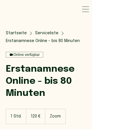
Startseite
Serviceliste
Erstanamnese Online - bis 80 Minuten
Online verfügbar
Erstanamnese
Online - bis 80
Minuten
120
Euro
1 Std.
1
120 €
Zoom
S
t