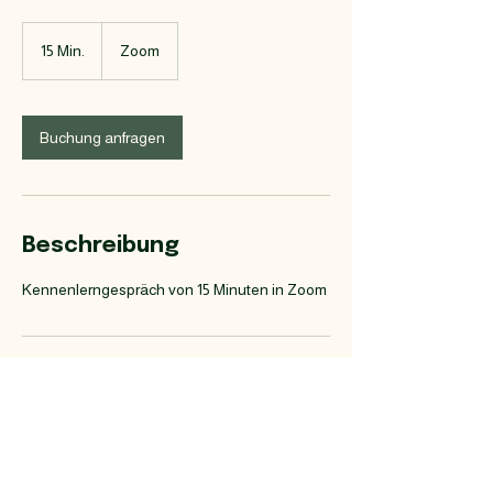
15 Min.
1
Zoom
5
M
i
n
Buchung anfragen
.
Beschreibung
Kennenlerngespräch von 15 Minuten in Zoom
Kontaktangaben
info@therapetis.de
Berlin, Germany